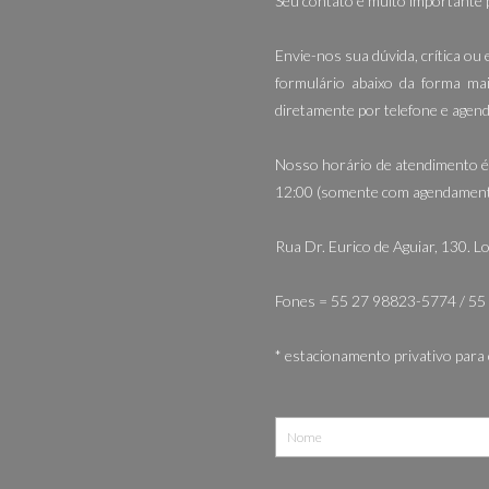
Seu contato é muito importante 
Envie-nos sua dúvida, crítica ou
formulário abaixo da forma ma
diretamente por telefone e agend
Nosso horário de atendimento é
12:00 (somente com agendament
Rua Dr. Eurico de Aguiar, 130. Lo
Fones = 55 27 98823-5774 / 5
* estacionamento privativo para 