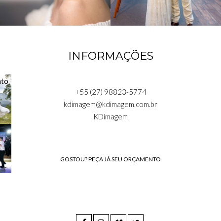
INFORMAÇÕES
+55 (27) 98823-5774
kdimagem@kdimagem.com.br
KDimagem
GOSTOU? PEÇA JÁ SEU ORÇAMENTO