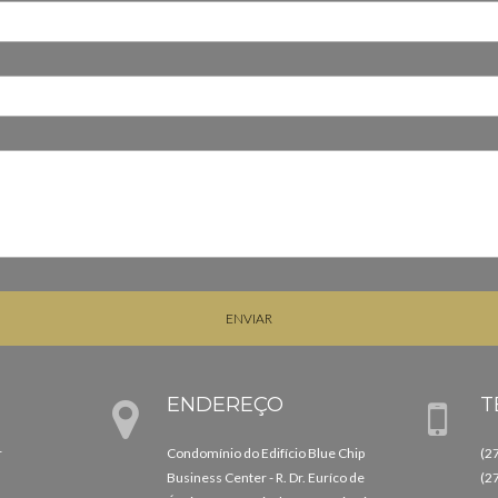
ENVIAR
ENDEREÇO
T
r
Condomínio do Edifício Blue Chip
(2
Business Center - R. Dr. Euríco de
(2