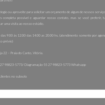
para nós!
 elogio ou aproveite para solicitar um orçamento de algum de nossos serviço
is completa possível e aguardar nosso contato, mas se você preferir,
ar uma visita ao nosso estúdio.
 das 9:00 às 12:00 das 14:00 as 20:00 hs. (atendimento somente por age
o prévio)
ja 22 – Praia do Canto, Vitória.
5 27 98823-5773/ Diagramação 55 27 98823-5773 Whatsapp
clientes no subsolo