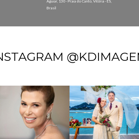
Águiar, 130 - Praia do Canto, Vitória - ES,
Brasil
NSTAGRAM @KDIMAG