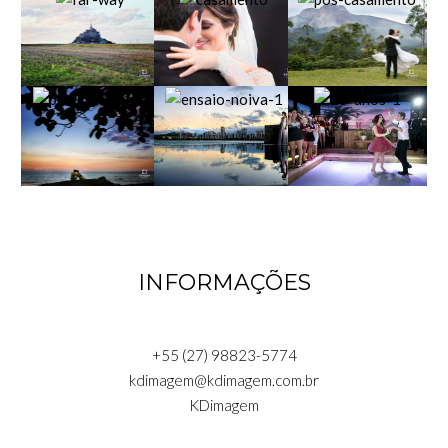
INFORMAÇÕES
+55 (27) 98823-5774
kdimagem@kdimagem.com.br
KDimagem