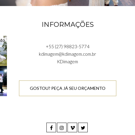
INFORMAÇÕES
+55 (27) 98823-5774
kdimagem@kdimagem.com.br
KDimagem
GOSTOU? PEÇA JÁ SEU ORÇAMENTO