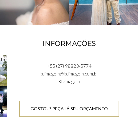
INFORMAÇÕES
+55 (27) 98823-5774
kdimagem@kdimagem.com.br
KDimagem
GOSTOU? PEÇA JÁ SEU ORÇAMENTO