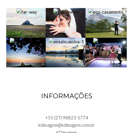
INFORMAÇÕES
+55 (27) 98823-5774
kdimagem@kdimagem.com.br
KDimagem