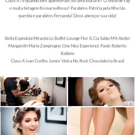
Class A ! e quando eles apareceram, foi uma loucura!! O show de rap
e muita tietagem foi maravilhoso! Parabéns Patrícia pela filha tão
querida e parabéns Fernanda! Deus abençoe sua vida!
Stella Espíndula Miranda Le Buffet Lounge Flor & Cia Salão M'A Atelier
Margareth Maria Zamprogno One Nice Experience Paulo Roberto
Balbino
Class A Ivan Coelho Junior Vieira No Rock Chocolateria Brasil