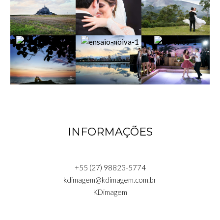
INFORMAÇÕES
+55 (27) 98823-5774
kdimagem@kdimagem.com.br
KDimagem