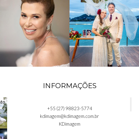
INFORMAÇÕES
+55 (27) 98823-5774
kdimagem@kdimagem.com.br
KDimagem