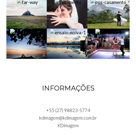
INFORMAÇÕES
+55 (27) 98823-5774
kdimagem@kdimagem.com.br
KDimagem