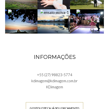
INFORMAÇÕES
+55 (27) 98823-5774
kdimagem@kdimagem.com.br
KDimagem
GOSTOU? PEÇA JÁ SEU ORÇAMENTO