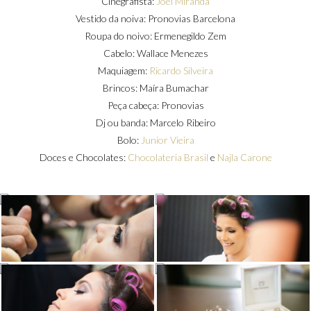
Cinegrafista:
Joel Miranda
Vestido da noiva: Pronovias Barcelona
Roupa do noivo: Ermenegildo Zem
Cabelo: Wallace Menezes
Maquiagem:
Ricardo Silveira
Brincos: Maíra Bumachar
Peça cabeça: Pronovias
Dj ou banda: Marcelo Ribeiro
Bolo:
Junior Vieira
Doces e Chocolates:
Chocolateria Brasil
e
Najla Carone