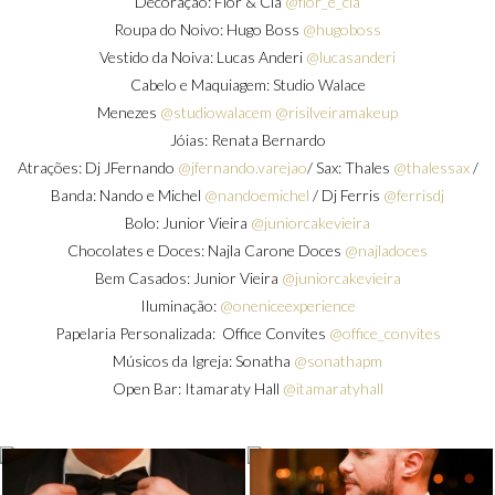
Decoração: Flor & Cia
@flor_e_cia
Roupa do Noivo: Hugo Boss
@hugoboss
Vestido da Noiva: Lucas Anderi
@lucasanderi
Cabelo e Maquiagem: Studio Walace
Menezes
@studiowalacem
@risilveiramakeup
Jóias: Renata Bernardo
Atrações: Dj JFernando
@jfernando.varejao
/ Sax: Thales
@thalessax
/
Banda: Nando e Michel
@nandoemichel
/ Dj Ferris
@ferrisdj
Bolo: Junior Vieira
@juniorcakevieira
Chocolates e Doces: Najla Carone Doces
@najladoces
Bem Casados: Junior Vieira
@juniorcakevieira
Iluminação:
@oneniceexperience
Papelaria Personalizada: Office Convites
@office_convites
Músicos da Igreja: Sonatha
@sonathapm
Open Bar: Itamaraty Hall
@itamaratyhall