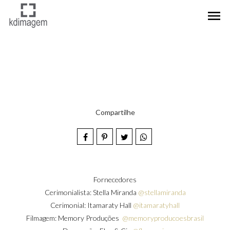
menu
Compartilhe
Fornecedores
Cerimonialista: Stella Miranda
@stellamiranda
Cerimonial: Itamaraty Hall
@itamaratyhall
Filmagem: Memory Produções
@memoryproducoesbrasil