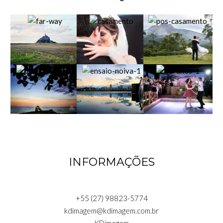
INFORMAÇÕES
+55 (27) 98823-5774
kdimagem@kdimagem.com.br
KDimagem