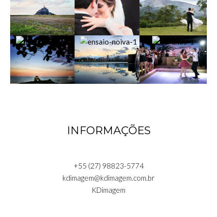
INFORMAÇÕES
+55 (27) 98823-5774
kdimagem@kdimagem.com.br
KDimagem