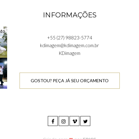
INFORMAÇÕES
+55 (27) 98823-5774
kdimagem@kdimagem.com.br
KDimagem
GOSTOU? PEÇA JÁ SEU ORÇAMENTO