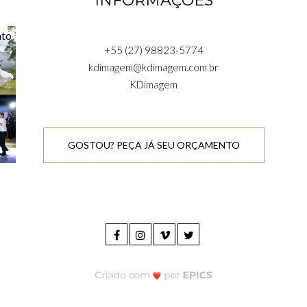
INFORMAÇÕES
+55 (27) 98823-5774
kdimagem@kdimagem.com.br
KDimagem
GOSTOU? PEÇA JÁ SEU ORÇAMENTO