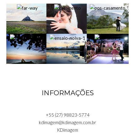
INFORMAÇÕES
+55 (27) 98823-5774
kdimagem@kdimagem.com.br
KDimagem