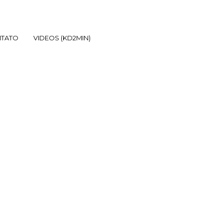
TATO
VIDEOS (KD2MIN)
PAULA E TIAGO_ WELCOME