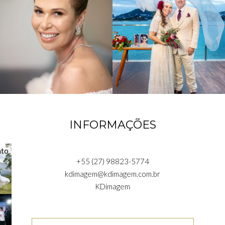
INFORMAÇÕES
+55 (27) 98823-5774
kdimagem@kdimagem.com.br
KDimagem