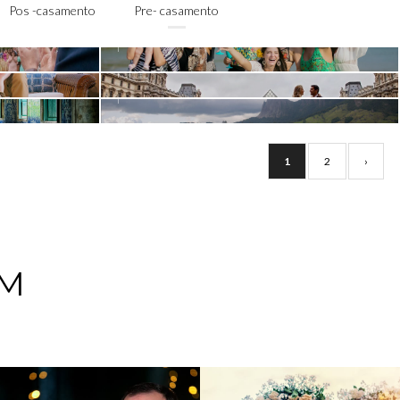
DRINK
Pos -casamento
Pre- casamento
E - PRÉ-
JULIANA E AMILTON - FRANCA
OCTAVIA E TIAGO
1
2
›
EM